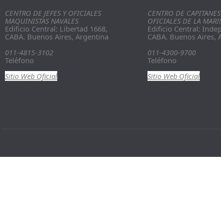
CENTRO DE JEFES Y OFICIALES
CENTRO DE CAPITANES
MAQUINISTAS NAVALES
OFICIALES DE LA MAR
Edificio Central: Libertad 1668,
Edificio Central: Ind
CABA.
Buenos Aires, Argentina
CABA.
Buenos Aires, 
011-4815-3102
011-4300-9700
Teléfono
Teléfono
Sitio Web Oficial
Sitio Web Oficial